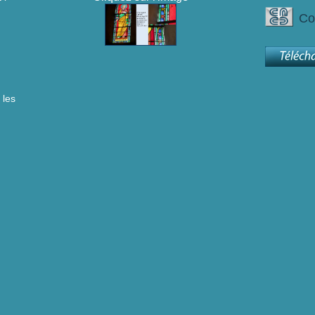
Co
 les