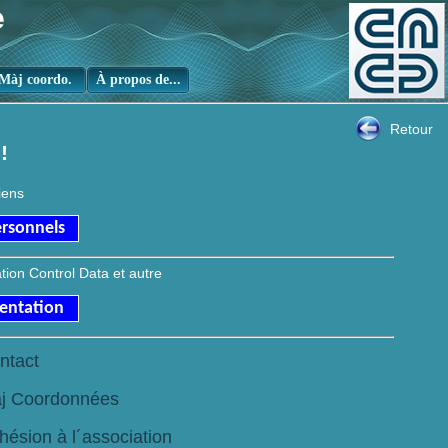
e
Màj coordo.
À propos de...
Retour
!
iens
ersonnels
ion Control Data et autre
ntation
ntact
j Coordonnées
hésion à l´association