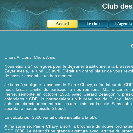
Panneau de gestion des cookies
Club des
Accueil
Le club
L'agenda
Chers Anciens, Chers Amis,
Nous étions 24 collègues pour le déjeuner traditionnel à la brasseri
Zeyer Alesia, le lundi 13 avril. C'était un grand plaisir de vous revoi
de passer ensemble un bon moment.
Je tiens à souligner l’absence de Pierre Chavy, cofondateur de CDF
nous faisait l’amitié de participer à nos réunions. Ma rencontre 
Pierre, remonte en octobre 1963. Avec Gérard Beaugonin, prési
cofondateur CDF, ils partageaient un bureau rue de Clichy. Jac
Johnson, directeur commercial les a rejoints par la suite. Sans oublie
secrétaire mademoiselle Sibeud.
Le calculateur 3600 venait d’être installé à la SIA.
A ma surprise, Pierre Chavy a sorti la brochure du nouvel ordinateu
CDC 6600. Le début d’une grande aventure avec l’arrivée du proto