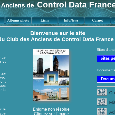
Control Data Franc
 Anciens de
Albums photo
Liens
InfoNews
Carnet
Bienvenue sur le site
du Club des Anciens de Control Data France 
Sites d'anc
e Le
Sites p
r et
Documentat
 qui
avec
Docume
dent
ques
r la
Co
Mà
r le
Enigme non résolue
Ad
type
Cliquez sur l'image